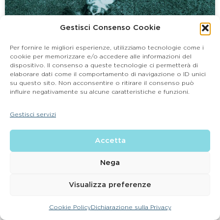
Gestisci Consenso Cookie
Per fornire le migliori esperienze, utilizziamo tecnologie come i
cookie per memorizzare e/o accedere alle informazioni del
dispositivo. Il consenso a queste tecnologie ci permetterà di
elaborare dati come il comportamento di navigazione o ID unici
Mielopatia secondaria a estrusione
su questo sito. Non acconsentire o ritirare il consenso può
traumatica nel cane
influire negativamente su alcune caratteristiche e funzioni.
Come, attraverso la Risonanza Magnetica, è
Gestisci servizi
possibile arrivare a diagnosi di mielopatia
secondaria a estrusione discale.
Accetta
Te lo spiego nella descrizione di un caso clinico
reale.
Nega
LEGGI TUTTO »
Visualizza preferenze
Cookie Policy
Dichiarazione sulla Privacy
CONTATTA LA CLINICA PIÙ VICINA A TE
PATOLOGIE E DISTURBI