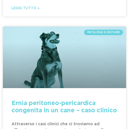
LEGGI TUTTO »
PATOLOGIE E DISTURBI
Ernia peritoneo-­pericardica
congenita in un cane – caso clinico
Attraverso i casi clinici che ci troviamo ad