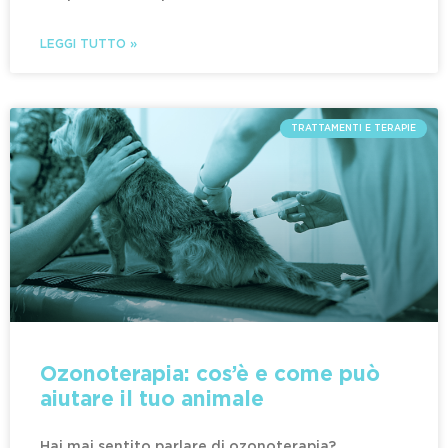
LEGGI TUTTO »
TRATTAMENTI E TERAPIE
Ozonoterapia: cos’è e come può
aiutare il tuo animale
Hai mai sentito parlare di ozonoterapia?