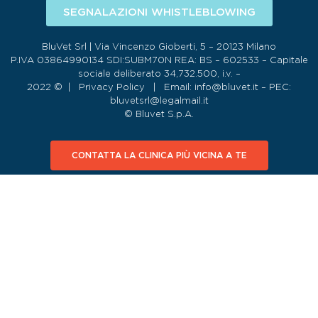
SEGNALAZIONI WHISTLEBLOWING
BluVet Srl | Via Vincenzo Gioberti, 5 – 20123 Milano
P.IVA 03864990134 SDI:SUBM70N REA: BS – 602533 – Capitale
sociale deliberato 34,732.500, i.v. –
2022 © |
Privacy Policy
| Email:
info@bluvet.it
– PEC:
bluvetsrl@legalmail.it
© Bluvet S.p.A.
CONTATTA LA CLINICA PIÙ VICINA A TE