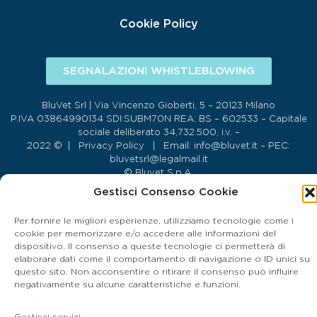
Cookie Policy
SEGNALAZIONI WHISTLEBLOWING
BluVet Srl | Via Vincenzo Gioberti, 5 – 20123 Milano
P.IVA 03864990134 SDI:SUBM70N REA: BS – 602533 – Capitale
sociale deliberato 34,732.500, i.v. –
2022 © |
Privacy Policy
| Email:
info@bluvet.it
– PEC:
bluvetsrl@legalmail.it
© Bluvet S.p.A.
Gestisci Consenso Cookie
CONTATTA LA CLINICA PIÙ VICINA A TE
Per fornire le migliori esperienze, utilizziamo tecnologie come i
cookie per memorizzare e/o accedere alle informazioni del
dispositivo. Il consenso a queste tecnologie ci permetterà di
elaborare dati come il comportamento di navigazione o ID unici su
questo sito. Non acconsentire o ritirare il consenso può influire
negativamente su alcune caratteristiche e funzioni.