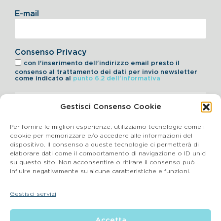
E-mail
Consenso Privacy
con l'inserimento dell'indirizzo email presto il
consenso al trattamento dei dati per invio newsletter
come indicato al
punto 6.2 dell'informativa
Iscriviti alla Newsletter
Gestisci Consenso Cookie
Per fornire le migliori esperienze, utilizziamo tecnologie come i
cookie per memorizzare e/o accedere alle informazioni del
dispositivo. Il consenso a queste tecnologie ci permetterà di
elaborare dati come il comportamento di navigazione o ID unici
Cookie Policy
su questo sito. Non acconsentire o ritirare il consenso può
influire negativamente su alcune caratteristiche e funzioni.
SEGNALAZIONI WHISTLEBLOWING
Gestisci servizi
BluVet Srl | Via Vincenzo Gioberti, 5 – 20123 Milano
Accetta
P.IVA 03864990134 SDI:SUBM70N REA: BS – 602533 – Capitale