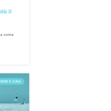
iù il
 ma come
SERE E CURA