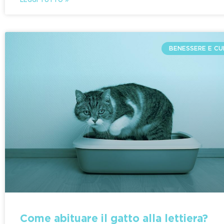
BENESSERE E CU
Come abituare il gatto alla lettiera?