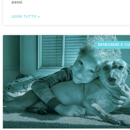
passi.
LEGGI TUTTO »
BENESSERE E CU