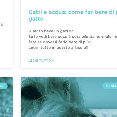
Gatti e acqua: come far bere di p
gatto
tà
Quanto beve un gatto?
Se lo vedi bere poco è possibile sia normale,
fare se dovessi farlo bere di più?
Leggi tutto in questo articolo!!
LEGGI TUTTO »
LE
BENES