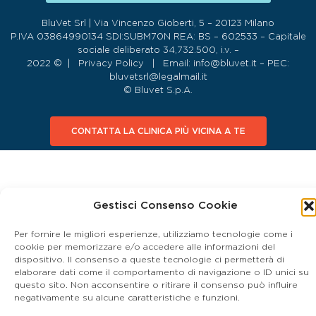
BluVet Srl | Via Vincenzo Gioberti, 5 – 20123 Milano
P.IVA 03864990134 SDI:SUBM70N REA: BS – 602533 – Capitale
sociale deliberato 34,732.500, i.v. –
2022 © |
Privacy Policy
| Email:
info@bluvet.it
– PEC:
bluvetsrl@legalmail.it
© Bluvet S.p.A.
CONTATTA LA CLINICA PIÙ VICINA A TE
Gestisci Consenso Cookie
Per fornire le migliori esperienze, utilizziamo tecnologie come i
cookie per memorizzare e/o accedere alle informazioni del
dispositivo. Il consenso a queste tecnologie ci permetterà di
elaborare dati come il comportamento di navigazione o ID unici su
questo sito. Non acconsentire o ritirare il consenso può influire
negativamente su alcune caratteristiche e funzioni.