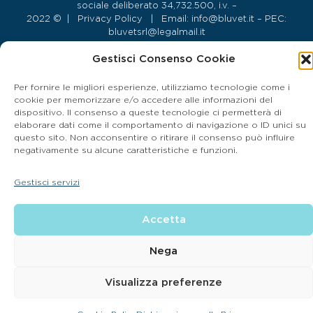
sociale deliberato 34,732.500, i.v. –
2022 © |
Privacy Policy
| Email:
info@bluvet.it
– PEC:
bluvetsrl@legalmail.it
© Bluvet S.p.A.
Gestisci Consenso Cookie
CONTATTA LA CLINICA PIÙ VICINA A TE
Per fornire le migliori esperienze, utilizziamo tecnologie come i
cookie per memorizzare e/o accedere alle informazioni del
dispositivo. Il consenso a queste tecnologie ci permetterà di
elaborare dati come il comportamento di navigazione o ID unici su
questo sito. Non acconsentire o ritirare il consenso può influire
negativamente su alcune caratteristiche e funzioni.
Gestisci servizi
Accetta
Nega
Visualizza preferenze