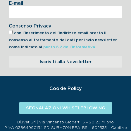
E-mail
Consenso Privacy
con l'inserimento dell'indirizzo email presto il
consenso al trattamento dei dati per invio newsletter
come indicato al
punto 6.2 dell'informativa
Iscriviti alla Newsletter
Cookie Policy
SEGNALAZIONI WHISTLEBLOWING
BluVet Srl | Via Vincenzo Gioberti, 5 – 20123 Milano
P.IVA 03864990134 SDI:SUBM70N REA: BS – 602533 – Capitale