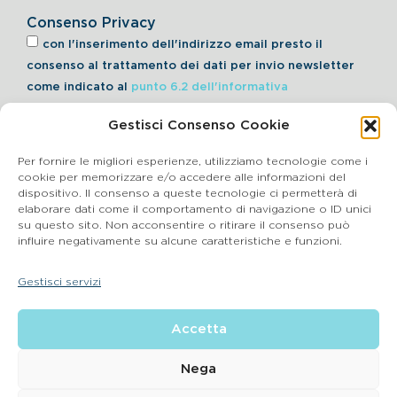
Consenso Privacy
con l'inserimento dell'indirizzo email presto il
consenso al trattamento dei dati per invio newsletter
come indicato al
punto 6.2 dell'informativa
Gestisci Consenso Cookie
Iscriviti alla Newsletter
Per fornire le migliori esperienze, utilizziamo tecnologie come i
cookie per memorizzare e/o accedere alle informazioni del
dispositivo. Il consenso a queste tecnologie ci permetterà di
elaborare dati come il comportamento di navigazione o ID unici
Cookie Policy
su questo sito. Non acconsentire o ritirare il consenso può
influire negativamente su alcune caratteristiche e funzioni.
SEGNALAZIONI WHISTLEBLOWING
Gestisci servizi
BluVet Srl | Via Vincenzo Gioberti, 5 – 20123 Milano
Accetta
P.IVA 03864990134 SDI:SUBM70N REA: BS – 602533 – Capitale
sociale deliberato 34,732.500, i.v. –
2022 © |
Privacy Policy
| Email:
info@bluvet.it
– PEC:
Nega
bluvetsrl@legalmail.it