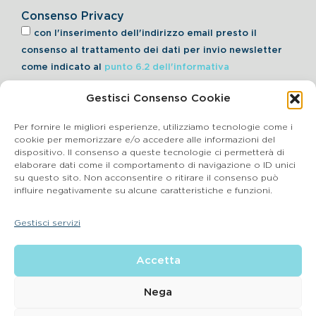
Consenso Privacy
con l'inserimento dell'indirizzo email presto il
consenso al trattamento dei dati per invio newsletter
come indicato al
punto 6.2 dell'informativa
Gestisci Consenso Cookie
Iscriviti alla Newsletter
Per fornire le migliori esperienze, utilizziamo tecnologie come i
cookie per memorizzare e/o accedere alle informazioni del
dispositivo. Il consenso a queste tecnologie ci permetterà di
elaborare dati come il comportamento di navigazione o ID unici
Cookie Policy
su questo sito. Non acconsentire o ritirare il consenso può
influire negativamente su alcune caratteristiche e funzioni.
SEGNALAZIONI WHISTLEBLOWING
Gestisci servizi
BluVet Srl | Via Vincenzo Gioberti, 5 – 20123 Milano
Accetta
P.IVA 03864990134 SDI:SUBM70N REA: BS – 602533 – Capitale
sociale deliberato 34,732.500, i.v. –
2022 © |
Privacy Policy
| Email:
info@bluvet.it
– PEC:
Nega
bluvetsrl@legalmail.it
© Bluvet S.p.A.