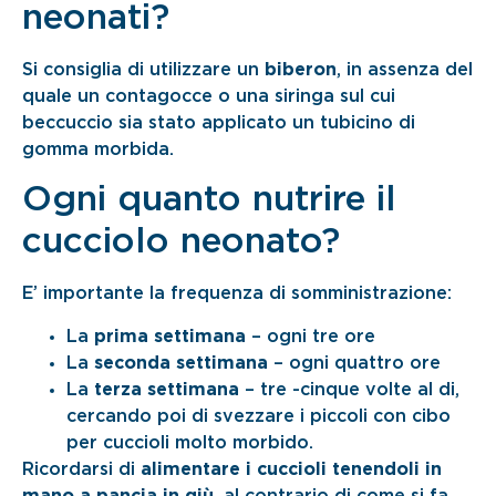
neonati?
Si consiglia di utilizzare un
biberon
, in assenza del
quale un contagocce o una siringa sul cui
beccuccio sia stato applicato un tubicino di
gomma morbida.
Ogni quanto nutrire il
cucciolo neonato?
E’ importante la frequenza di somministrazione:
La
prima settimana
– ogni tre ore
La
seconda settimana
– ogni quattro ore
La
terza settimana
– tre -cinque volte al di,
cercando poi di svezzare i piccoli con cibo
per cuccioli molto morbido.
Ricordarsi di
alimentare i cuccioli tenendoli in
mano a pancia in giù
, al contrario di come si fa