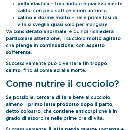
pelle elastica
– toccandolo è piacevolmente
caldo, con pelo soffice e non untuoso.
calmo e dorme molto
– nelle prime fasi di
vita si sveglia quasi solo per mangiare.
Va
considerato anormale
, e quindi
richiederà
particolare attenzione
, il cucciolo
molto agitato
che
piange in continuazione
, con
aspetto
sofferente
.
Successivamente può diventare
fin troppo
calmo
, fino al coma ed alla morte.
Come nutrire il cucciolo?
Se possibile, cercare di fare bere al cucciolo
almeno il
primo latte prodotto dopo il parto
,
detto
colostro
, che
contiene anticorpi
che è in
grado di assorbire nelle prime ore di vita.
Successivamente, il latte perde queste sostanze e