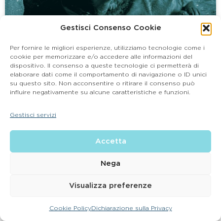
Gestisci Consenso Cookie
Per fornire le migliori esperienze, utilizziamo tecnologie come i
cookie per memorizzare e/o accedere alle informazioni del
Come posso far dimagrire il mio
dispositivo. Il consenso a queste tecnologie ci permetterà di
cane o gatto?
elaborare dati come il comportamento di navigazione o ID unici
su questo sito. Non acconsentire o ritirare il consenso può
influire negativamente su alcune caratteristiche e funzioni.
I nostri Animali domestici condividono buona
parte della nostra vita: dormono con noi,
mangiano con noi, guardano la TV sul divano con
Gestisci servizi
noi…
Siamo anche noi che scegliamo quale e quanto
Accetta
cibo possano assumere. Ecco perché siamo noi i
responsabili del loro peso forma.
Nega
Se abbiamo ecceduto in qualche modo, vediamo
come porvi rimedio.
Visualizza preferenze
LEGGI TUTTO »
Cookie Policy
Dichiarazione sulla Privacy
CONTATTA LA CLINICA PIÙ VICINA A TE