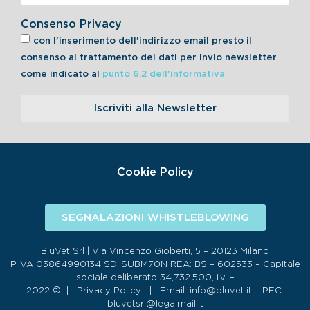
Consenso Privacy
con l'inserimento dell'indirizzo email presto il
consenso al trattamento dei dati per invio newsletter
come indicato al
punto 6.2 dell'informativa
Iscriviti alla Newsletter
Cookie Policy
SEGNALAZIONI WHISTLEBLOWING
BluVet Srl | Via Vincenzo Gioberti, 5 – 20123 Milano
P.IVA 03864990134 SDI:SUBM70N REA: BS – 602533 – Capitale
sociale deliberato 34,732.500, i.v. –
2022 © |
Privacy Policy
| Email:
info@bluvet.it
– PEC:
bluvetsrl@legalmail.it