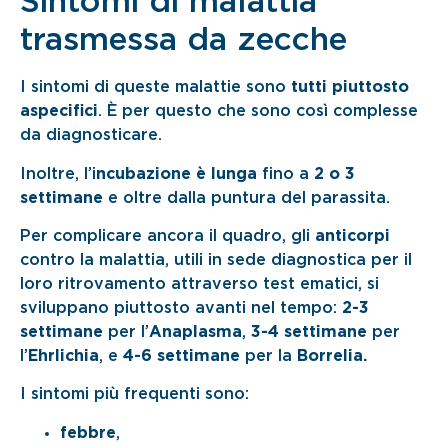
Sintomi di malattia
trasmessa da zecche
I sintomi di queste malattie sono
tutti piuttosto
aspecifici
. È per questo che sono così complesse
da diagnosticare.
Inoltre, l’i
ncubazione è lunga
fino a
2 o 3
settimane
e oltre dalla puntura del parassita.
Per complicare ancora il quadro, gli
anticorpi
contro la malattia, utili in sede diagnostica per il
loro ritrovamento attraverso test ematici, si
sviluppano piuttosto avanti nel tempo:
2-3
settimane
per l’
Anaplasma
,
3-4 settimane
per
l’
Ehrlichia
, e
4-6 settimane
per la
Borrelia.
I sintomi più frequenti sono:
febbre
,