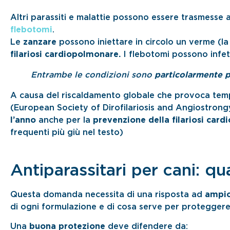
Altri parassiti e malattie possono essere trasmesse 
flebotomi
.
Le
zanzare
possono iniettare in circolo un verme (l
filariosi cardiopolmonare.
I flebotomi possono infet
Entrambe le condizioni sono
particolarmente p
A causa del riscaldamento globale che provoca temp
(European Society of Dirofilariosis and Angiostrongyl
l’anno
anche per la
prevenzione della filariosi car
frequenti più giù nel testo)
Antiparassitari per cani: qu
Questa domanda necessita di una risposta ad
ampio
di ogni formulazione e di cosa serve per proteggere
Una
buona protezione
deve difendere da: