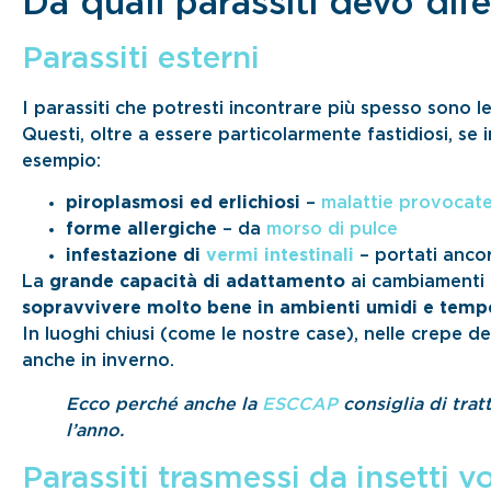
Da quali parassiti devo dif
Parassiti esterni
I parassiti che potresti incontrare più spesso sono l
Questi, oltre a essere particolarmente fastidiosi, se
esempio:
piroplasmosi ed erlichiosi
–
malattie provocate
forme allergiche
– da
morso di pulce
infestazione di
vermi intestinali
– portati ancor
La
grande capacità di adattamento
ai cambiamenti cl
sopravvivere molto bene in ambienti umidi e tempe
In luoghi chiusi (come le nostre case), nelle crepe d
anche in inverno.
Ecco perché anche la
ESCCAP
consiglia di tratt
l’anno.
Parassiti trasmessi da insetti vo