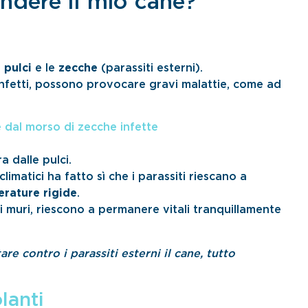
endere il mio cane?
e
pulci
e le
zecche
(parassiti esterni).
 infetti, possono provocare gravi malattie, come ad
 dal morso di zecche infette
a dalle pulci.
imatici ha fatto sì che i parassiti riescano a
rature rigide
.
ei muri, riescono a permanere vitali tranquillamente
are contro i parassiti esterni il cane, tutto
lanti