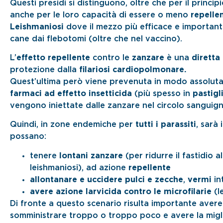
Questi presidi si distinguono, oltre che per il princ
anche per le loro capacità di essere o meno
repellen
Leishmaniosi
dove il mezzo più efficace e importante r
cane dai flebotomi (oltre che nel vaccino).
L’
effetto repellente
contro le
zanzare
è una
diretta
protezione dalla
filariosi cardiopolmonare.
Quest’ultima però viene prevenuta in modo assoluta
farmaci ad effetto insetticida
(più spesso in
pastigl
vengono iniettate dalle zanzare nel circolo sanguign
Quindi, in zone endemiche per
tutti i parassiti
, sarà
possano:
tenere
lontani zanzare
(per ridurre il fastidio 
leishmaniosi), ad azione
repellente
allontanare e uccidere
pulci e zecche
,
vermi
in
avere azione larvicida contro le microfilarie
(le
Di fronte a questo scenario risulta importante aver
somministrare troppo o troppo poco e avere la migli