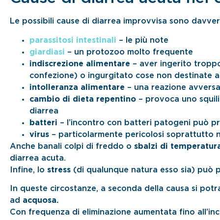
Le possibili cause di diarrea improvvisa sono davver
parassitosi intestinali
– le più note
giardiasi
– un protozoo molto frequente
indiscrezione alimentare
– aver ingerito tropp
confezione) o ingurgitato cose non destinate al
intolleranza alimentare
– una reazione avversa
cambio di dieta repentino
– provoca uno squilib
diarrea
batteri
– l’incontro con batteri patogeni può p
virus
– particolarmente pericolosi soprattutto n
Anche banali colpi di freddo o
sbalzi di temperatur
diarrea acuta.
Infine, lo
stress
(di qualunque natura esso sia) può 
In queste circostanze, a seconda della causa si po
ad
acquosa.
Con frequenza di eliminazione aumentata fino all’inc