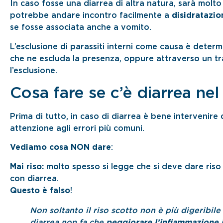
In caso fosse una diarrea di altra natura, sarà molt
potrebbe andare incontro facilmente a
disidratazio
se fosse associata anche a vomito.
L’esclusione di parassiti interni come causa è dete
che ne escluda la presenza, oppure attraverso un t
l’esclusione.
Cosa fare se c’è diarrea ne
Prima di tutto, in caso di diarrea è bene intervenire 
attenzione agli errori più comuni.
Vediamo cosa NON dare
:
Mai riso:
molto spesso si legge che si deve dare riso
con diarrea.
Questo è falso
!
Non soltanto il riso scotto non è più digeribil
diarrea non fa che
peggiorare l’infiammazione
i