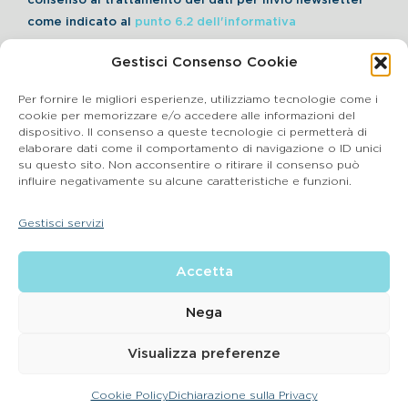
consenso al trattamento dei dati per invio newsletter
come indicato al
punto 6.2 dell'informativa
Gestisci Consenso Cookie
Iscriviti alla Newsletter
Per fornire le migliori esperienze, utilizziamo tecnologie come i
cookie per memorizzare e/o accedere alle informazioni del
dispositivo. Il consenso a queste tecnologie ci permetterà di
elaborare dati come il comportamento di navigazione o ID unici
Cookie Policy
su questo sito. Non acconsentire o ritirare il consenso può
influire negativamente su alcune caratteristiche e funzioni.
SEGNALAZIONI WHISTLEBLOWING
Gestisci servizi
BluVet Srl | Via Vincenzo Gioberti, 5 – 20123 Milano
Accetta
P.IVA 03864990134 SDI:SUBM70N REA: BS – 602533 – Capitale
sociale deliberato 34,732.500, i.v. –
2022 © |
Privacy Policy
| Email:
info@bluvet.it
– PEC:
Nega
bluvetsrl@legalmail.it
© Bluvet S.p.A.
Visualizza preferenze
CONTATTA LA CLINICA PIÙ VICINA A TE
Cookie Policy
Dichiarazione sulla Privacy