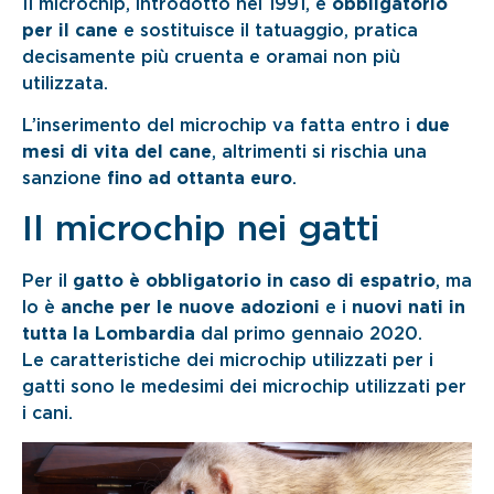
Il microchip, introdotto nel 1991, è
obbligatorio
per il cane
e sostituisce il tatuaggio, pratica
decisamente più cruenta e oramai non più
utilizzata.
L’inserimento del microchip va fatta entro i
due
mesi di vita del cane
, altrimenti si rischia una
sanzione
fino ad ottanta euro
.
Il microchip nei gatti
Per il
gatto è obbligatorio in caso di espatrio
, ma
lo è
anche per le nuove adozioni
e i
nuovi nati in
tutta la Lombardia
dal primo gennaio 2020.
Le caratteristiche dei microchip utilizzati per i
gatti sono le medesimi dei microchip utilizzati per
i cani.