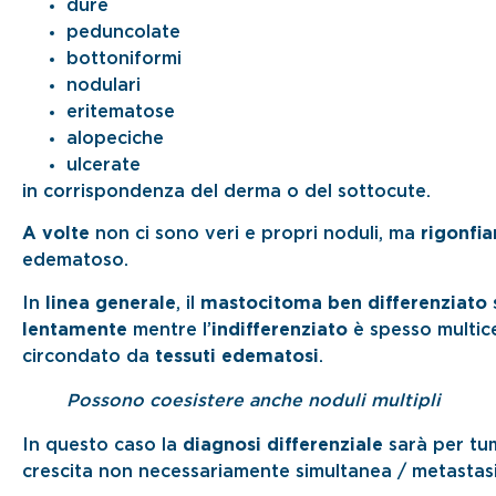
dure
peduncolate
bottoniformi
nodulari
eritematose
alopeciche
ulcerate
in corrispondenza del derma o del sottocute.
A volte
non ci sono veri e propri noduli, ma
rigonfia
edematoso.
In
linea generale
, il
mastocitoma ben differenziato
lentamente
mentre l’
indifferenziato
è spesso multice
circondato da
tessuti edematosi
.
Possono coesistere anche noduli multipli
In questo caso la
diagnosi differenziale
sarà per tu
crescita non necessariamente simultanea / metastasi