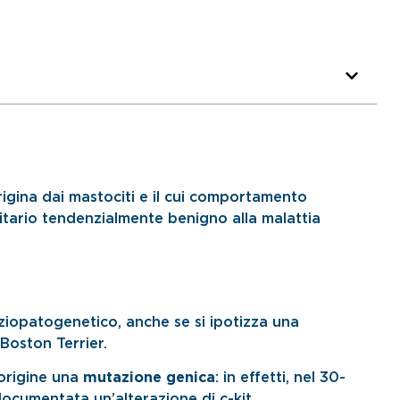
gina dai mastociti e il cui comportamento
itario tendenzialmente benigno alla malattia
iopatogenetico, anche se si ipotizza una
Boston Terrier.
’origine una
mutazione genica
: in effetti, nel 30-
documentata un’alterazione di c-kit .