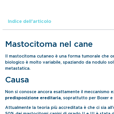
Indice dell'articolo
Mastocitoma nel cane
Il mastocitoma cutaneo è una forma tumorale che ori
biologico è molto variabile, spaziando da nodulo sol
metastatica.
Causa
Non si conosce ancora esattamente il meccanismo ez
predisposizione ereditaria
, soprattutto per Boxer e 
Attualmente la teoria più accreditata è che ci sia all
50% dei mastocitomi canini di grado II e III è stata 