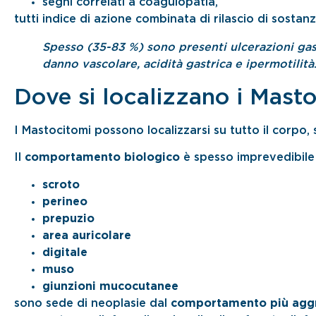
segni correlati a coagulopatia,
tutti indice di azione combinata di rilascio di sostan
Spesso (35-83 %) sono presenti ulcerazioni gast
danno vascolare, acidità gastrica e ipermotilità
Dove si localizzano i Mast
I Mastocitomi possono localizzarsi su tutto il corpo,
Il
comportamento biologico
è spesso imprevedibil
scroto
perineo
prepuzio
area auricolare
digitale
muso
giunzioni mucocutanee
sono sede di neoplasie dal
comportamento più agg