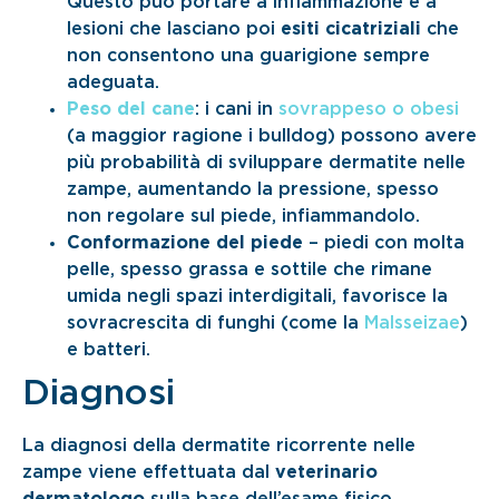
Questo può portare a infiammazione e a
lesioni che lasciano poi
esiti cicatriziali
che
non consentono una guarigione sempre
adeguata.
Peso del cane
: i cani in
sovrappeso o obesi
(a maggior ragione i bulldog) possono avere
più probabilità di sviluppare dermatite nelle
zampe, aumentando la pressione, spesso
non regolare sul piede, infiammandolo.
Conformazione del piede
– piedi con molta
pelle, spesso grassa e sottile che rimane
umida negli spazi interdigitali, favorisce la
sovracrescita di funghi (come la
Malsseizae
)
e batteri.
Diagnosi
La diagnosi della dermatite ricorrente nelle
zampe viene effettuata dal
veterinario