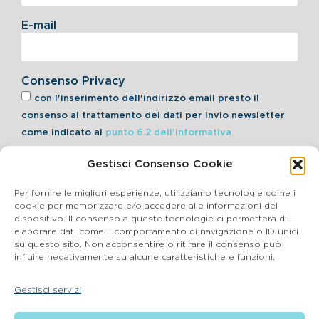
E-mail
Consenso Privacy
con l'inserimento dell'indirizzo email presto il
consenso al trattamento dei dati per invio newsletter
come indicato al
punto 6.2 dell'informativa
Gestisci Consenso Cookie
Iscriviti alla Newsletter
Per fornire le migliori esperienze, utilizziamo tecnologie come i
cookie per memorizzare e/o accedere alle informazioni del
dispositivo. Il consenso a queste tecnologie ci permetterà di
elaborare dati come il comportamento di navigazione o ID unici
Cookie Policy
su questo sito. Non acconsentire o ritirare il consenso può
influire negativamente su alcune caratteristiche e funzioni.
SEGNALAZIONI WHISTLEBLOWING
Gestisci servizi
BluVet Srl | Via Vincenzo Gioberti, 5 – 20123 Milano