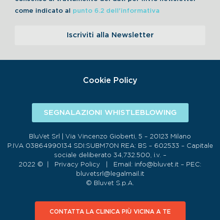
come indicato al
punto 6.2 dell'informativa
Iscriviti alla Newsletter
Cookie Policy
SEGNALAZIONI WHISTLEBLOWING
BluVet Srl | Via Vincenzo Gioberti, 5 – 20123 Milano
P.IVA 03864990134 SDI:SUBM70N REA: BS – 602533 – Capitale
sociale deliberato 34,732.500, i.v. –
2022 © |
Privacy Policy
| Email:
info@bluvet.it
– PEC:
bluvetsrl@legalmail.it
© Bluvet S.p.A.
CONTATTA LA CLINICA PIÙ VICINA A TE