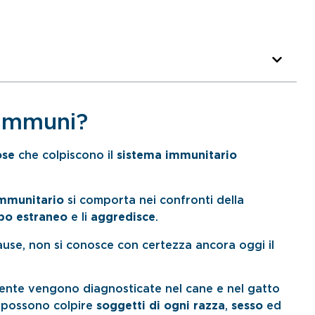
oimmuni?
ose
che colpiscono il
sistema immunitario
immunitario
si comporta nei confronti della
po estraneo
e li
aggredisce
.
ause, non si conosce con certezza ancora oggi il
ente vengono diagnosticate nel cane e nel gatto
possono colpire
soggetti di ogni razza
,
sesso
ed