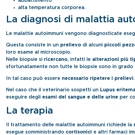
abbattimento
alta temperatura corporea.
La diagnosi di malattia a
Le malattie autoimmuni vengono diagnosticate es
Questa consiste in un
prelievo
di alcuni
piccoli pezze
loro esame al microscopio.
Nelle biopsie si
ricercano
, infatti le
alterazioni più t
sfortunatamente non tutte le biopsie sono in grado 
In tal caso può essere
necessario ripetere i prelievi
.
Nel caso che il veterinario sospetti un
Lupus eritema
eseguire degli
esami del sangue e delle urine
per co
La terapia
Il trattamento delle malattie autoimmuni richiede la
esegue somministrando
cortisonici
e altri farmaci i