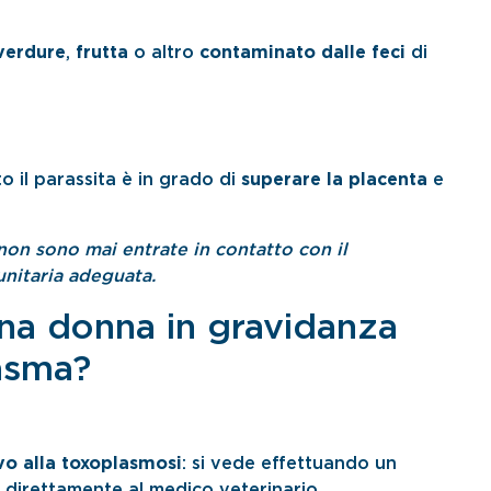
verdure
,
frutta
o altro
contaminato dalle feci
di
o il parassita è in grado di
superare la placenta
e
 non sono mai entrate in contatto con il
nitaria adeguata.
una donna in gravidanza
lasma?
vo alla toxoplasmosi
: si vede effettuando un
 direttamente al medico veterinario.