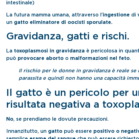
intestinale)
La futura mamma umana, attraverso l’
ingestione
di
un
gatto eliminatore di oocisti sporulate.
Gravidanza, gatti e rischi.
La
toxoplasmosi in gravidanza
è pericolosa in quant
può
provocare aborto
o
malformazioni nel feto
.
Il rischio per le donne in gravidanza è reale se
parassita e quindi non hanno una capacità immu
Il gatto è un pericolo per 
risultata negativa a toxop
No
, se prendiamo le dovute precauzioni.
Innanzitutto, un
gatto
può essere
positivo o negati
semplice
esame del sangue
che può essere richiesto