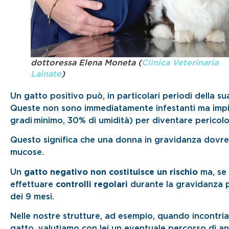
dottoressa Elena Moneta (
Clinica Veterinaria
Lainate
)
Un gatto positivo può, in particolari periodi della sua 
Queste non sono immediatamente infestanti ma impie
gradi minimo, 30% di umidità) per diventare pericol
Questo significa che una donna in gravidanza dovreb
mucose.
Un
gatto negativo
non costituisce un rischio
ma, se
effettuare
controlli regolari
durante la gravidanza pe
dei 9 mesi.
Nelle nostre strutture, ad esempio, quando incontr
gatto, valutiamo con lei un eventuale percorso di ana