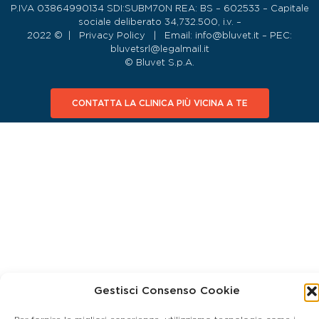
P.IVA 03864990134 SDI:SUBM70N REA: BS – 602533 – Capitale
sociale deliberato 34,732.500, i.v. –
2022 © |
Privacy Policy
| Email:
info@bluvet.it
– PEC:
bluvetsrl@legalmail.it
© Bluvet S.p.A.
CONTATTA LA CLINICA PIÙ VICINA A TE
Gestisci Consenso Cookie