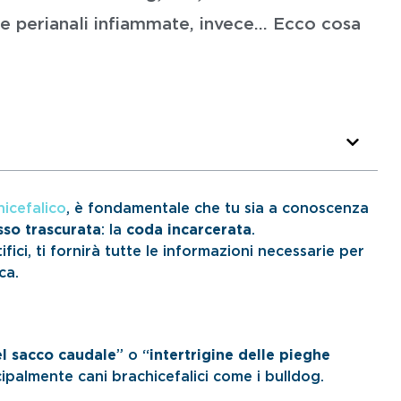
le perianali infiammate, invece... Ecco cosa
icefalico
, è fondamentale che tu sia a conoscenza
sso trascurata
: la
coda incarcerata
.
fici, ti fornirà tutte le informazioni necessarie per
ca.
l sacco caudale
” o “
intertrigine delle pieghe
ipalmente cani brachicefalici come i bulldog.