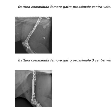
frattura comminuta femore gatto prossimale centro vete
frattura comminuta femore gatto prossimale 3 centro ve