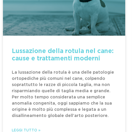
Lussazione della rotula nel cane:
cause e trattamenti moderni
La lussazione della rotula è una delle patologie
ortopediche più comuni nel cane, colpendo
soprattutto le razze di piccola taglia, ma non
risparmiando quelle di taglia media e grande.
Per molto tempo considerata una semplice
anomalia congenita, oggi sappiamo che la sua
origine è molto più complessa e legata a un
disallineamento globale dell’arto posteriore.
LEGGI TUTTO »