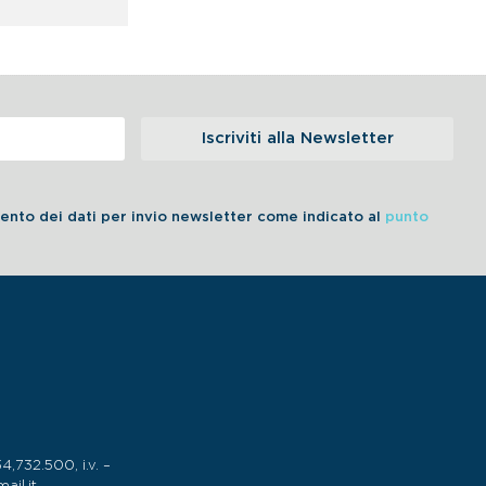
Iscriviti alla Newsletter
amento dei dati per invio newsletter come indicato al
punto
732.500, i.v. –