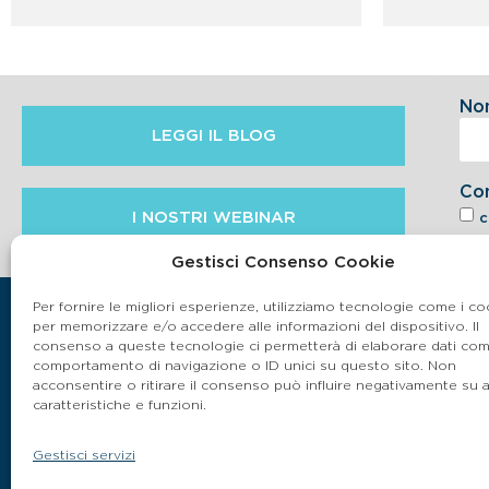
No
LEGGI IL BLOG
Co
I NOSTRI WEBINAR
c
6.2 
Gestisci Consenso Cookie
Per fornire le migliori esperienze, utilizziamo tecnologie come i co
per memorizzare e/o accedere alle informazioni del dispositivo. Il
consenso a queste tecnologie ci permetterà di elaborare dati come
comportamento di navigazione o ID unici su questo sito. Non
acconsentire o ritirare il consenso può influire negativamente su 
caratteristiche e funzioni.
Gestisci servizi
P.IVA 03864990