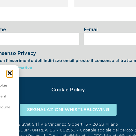
me
E-mail
nsenso Privacy
on l'inserimento dell'indirizzo email presto il consenso al tratt
dell'informativa
okie
Cookie Policy
 il
alcune
SEGNALAZIONI WHISTLEBLOWING
BluVet Srl | Via Vincenzo Gioberti, 5 – 20123 Milano
134 SDI:SUBM70N REA: BS – 602533 – Capitale sociale deliberato 34,