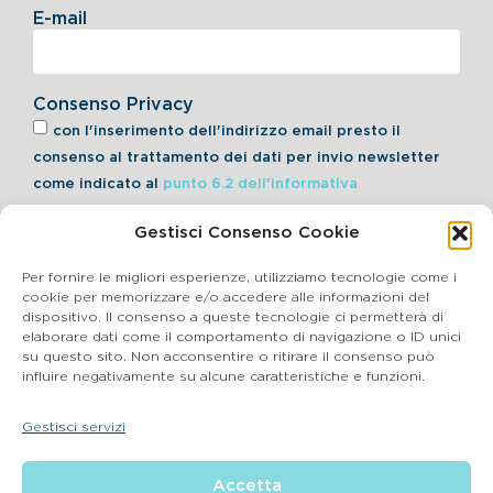
E-mail
Consenso Privacy
con l'inserimento dell'indirizzo email presto il
consenso al trattamento dei dati per invio newsletter
come indicato al
punto 6.2 dell'informativa
Gestisci Consenso Cookie
Iscriviti alla Newsletter
Per fornire le migliori esperienze, utilizziamo tecnologie come i
cookie per memorizzare e/o accedere alle informazioni del
dispositivo. Il consenso a queste tecnologie ci permetterà di
elaborare dati come il comportamento di navigazione o ID unici
Cookie Policy
su questo sito. Non acconsentire o ritirare il consenso può
influire negativamente su alcune caratteristiche e funzioni.
SEGNALAZIONI WHISTLEBLOWING
Gestisci servizi
BluVet Srl | Via Vincenzo Gioberti, 5 – 20123 Milano
Accetta
P.IVA 03864990134 SDI:SUBM70N REA: BS – 602533 – Capitale