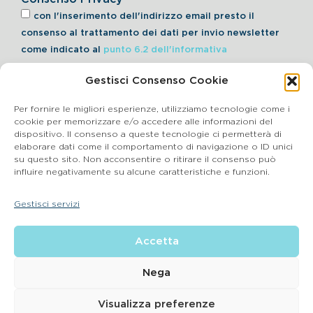
con l'inserimento dell'indirizzo email presto il
consenso al trattamento dei dati per invio newsletter
come indicato al
punto 6.2 dell'informativa
Gestisci Consenso Cookie
Iscriviti alla Newsletter
Per fornire le migliori esperienze, utilizziamo tecnologie come i
cookie per memorizzare e/o accedere alle informazioni del
dispositivo. Il consenso a queste tecnologie ci permetterà di
elaborare dati come il comportamento di navigazione o ID unici
Cookie Policy
su questo sito. Non acconsentire o ritirare il consenso può
influire negativamente su alcune caratteristiche e funzioni.
SEGNALAZIONI WHISTLEBLOWING
Gestisci servizi
BluVet Srl | Via Vincenzo Gioberti, 5 – 20123 Milano
Accetta
P.IVA 03864990134 SDI:SUBM70N REA: BS – 602533 – Capitale
sociale deliberato 34,732.500, i.v. –
2022 © |
Privacy Policy
| Email:
info@bluvet.it
– PEC:
Nega
bluvetsrl@legalmail.it
© Bluvet S.p.A.
Visualizza preferenze