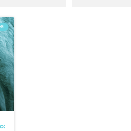
RBI
o: