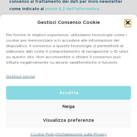
consenso al trattamento dei dati per invio newsletter
come indicato al
punto 6.2 dell'informativa
Gestisci Consenso Cookie
Iscriviti alla Newsletter
Per fornire le migliori esperienze, utilizziamo tecnologie come i
cookie per memorizzare e/o accedere alle informazioni del
dispositivo. Il consenso a queste tecnologie ci permetterà di
elaborare dati come il comportamento di navigazione o ID unici
Cookie Policy
su questo sito. Non acconsentire o ritirare il consenso può
influire negativamente su alcune caratteristiche e funzioni.
SEGNALAZIONI WHISTLEBLOWING
Gestisci servizi
BluVet Srl | Via Vincenzo Gioberti, 5 – 20123 Milano
Accetta
P.IVA 03864990134 SDI:SUBM70N REA: BS – 602533 – Capitale
sociale deliberato 34,732.500, i.v. –
2022 © |
Privacy Policy
| Email:
info@bluvet.it
– PEC:
Nega
bluvetsrl@legalmail.it
© Bluvet S.p.A.
Visualizza preferenze
Cookie Policy
Dichiarazione sulla Privacy
CONTATTA LA CLINICA PIÙ VICINA A TE