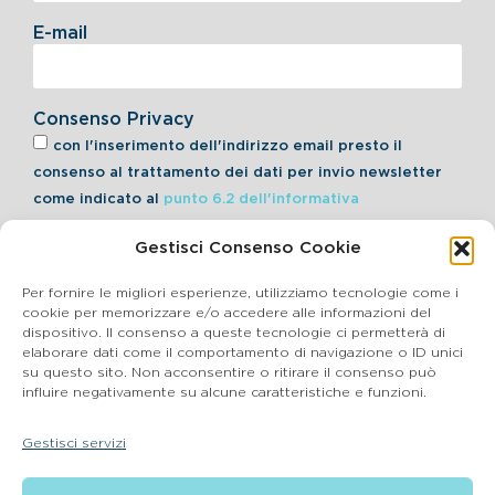
E-mail
Consenso Privacy
con l'inserimento dell'indirizzo email presto il
consenso al trattamento dei dati per invio newsletter
come indicato al
punto 6.2 dell'informativa
Gestisci Consenso Cookie
Iscriviti alla Newsletter
Per fornire le migliori esperienze, utilizziamo tecnologie come i
cookie per memorizzare e/o accedere alle informazioni del
dispositivo. Il consenso a queste tecnologie ci permetterà di
elaborare dati come il comportamento di navigazione o ID unici
Cookie Policy
su questo sito. Non acconsentire o ritirare il consenso può
influire negativamente su alcune caratteristiche e funzioni.
SEGNALAZIONI WHISTLEBLOWING
Gestisci servizi
BluVet Srl | Via Vincenzo Gioberti, 5 – 20123 Milano