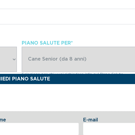
PIANO SALUTE PER
*
Seleziona per chi vuoi richiedere info sul Piano Salute
me
E-mail