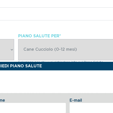
PIANO SALUTE PER
*
Seleziona per chi vuoi richiedere info sul Piano Salute
me
E-mail