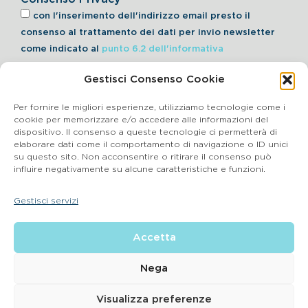
con l'inserimento dell'indirizzo email presto il
consenso al trattamento dei dati per invio newsletter
come indicato al
punto 6.2 dell'informativa
Gestisci Consenso Cookie
Iscriviti alla Newsletter
Per fornire le migliori esperienze, utilizziamo tecnologie come i
cookie per memorizzare e/o accedere alle informazioni del
dispositivo. Il consenso a queste tecnologie ci permetterà di
elaborare dati come il comportamento di navigazione o ID unici
Cookie Policy
su questo sito. Non acconsentire o ritirare il consenso può
influire negativamente su alcune caratteristiche e funzioni.
SEGNALAZIONI WHISTLEBLOWING
Gestisci servizi
BluVet Srl | Via Vincenzo Gioberti, 5 – 20123 Milano
Accetta
P.IVA 03864990134 SDI:SUBM70N REA: BS – 602533 – Capitale
sociale deliberato 34,732.500, i.v. –
2022 © |
Privacy Policy
| Email:
info@bluvet.it
– PEC:
Nega
bluvetsrl@legalmail.it
© Bluvet S.p.A.
Visualizza preferenze