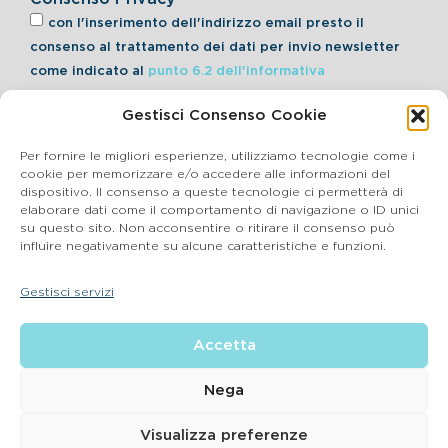
con l'inserimento dell'indirizzo email presto il
consenso al trattamento dei dati per invio newsletter
come indicato al
punto 6.2 dell'informativa
Gestisci Consenso Cookie
Iscriviti alla Newsletter
Per fornire le migliori esperienze, utilizziamo tecnologie come i
cookie per memorizzare e/o accedere alle informazioni del
dispositivo. Il consenso a queste tecnologie ci permetterà di
elaborare dati come il comportamento di navigazione o ID unici
Cookie Policy
su questo sito. Non acconsentire o ritirare il consenso può
influire negativamente su alcune caratteristiche e funzioni.
SEGNALAZIONI WHISTLEBLOWING
Gestisci servizi
BluVet Srl | Via Vincenzo Gioberti, 5 – 20123 Milano
Accetta
P.IVA 03864990134 SDI:SUBM70N REA: BS – 602533 – Capitale
sociale deliberato 34,732.500, i.v. –
2022 © |
Privacy Policy
| Email:
info@bluvet.it
– PEC:
Nega
bluvetsrl@legalmail.it
© Bluvet S.p.A.
Visualizza preferenze