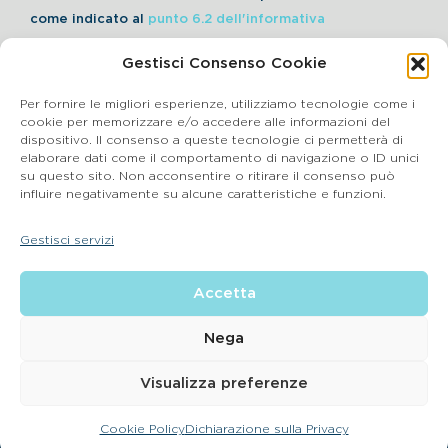
come indicato al
punto 6.2 dell'informativa
Gestisci Consenso Cookie
Iscriviti alla Newsletter
Per fornire le migliori esperienze, utilizziamo tecnologie come i
cookie per memorizzare e/o accedere alle informazioni del
dispositivo. Il consenso a queste tecnologie ci permetterà di
elaborare dati come il comportamento di navigazione o ID unici
Cookie Policy
su questo sito. Non acconsentire o ritirare il consenso può
influire negativamente su alcune caratteristiche e funzioni.
SEGNALAZIONI WHISTLEBLOWING
Gestisci servizi
BluVet Srl | Via Vincenzo Gioberti, 5 – 20123 Milano
Accetta
P.IVA 03864990134 SDI:SUBM70N REA: BS – 602533 – Capitale
sociale deliberato 34,732.500, i.v. –
2022 © |
Privacy Policy
| Email:
info@bluvet.it
– PEC:
Nega
bluvetsrl@legalmail.it
© Bluvet S.p.A.
Visualizza preferenze
CONTATTA LA CLINICA PIÙ VICINA A TE
Cookie Policy
Dichiarazione sulla Privacy