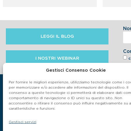
No
LEGGI IL BLOG
Co
I NOSTRI WEBINAR
c
6.2 
Gestisci Consenso Cookie
Per fornire le migliori esperienze, utilizziamo tecnologie come i co
per memorizzare e/o accedere alle informazioni del dispositivo. Il
consenso a queste tecnologie ci permetterà di elaborare dati come
comportamento di navigazione o ID unici su questo sito. Non
acconsentire o ritirare il consenso può influire negativamente su 
caratteristiche e funzioni.
Gestisci servizi
P.IVA 03864990