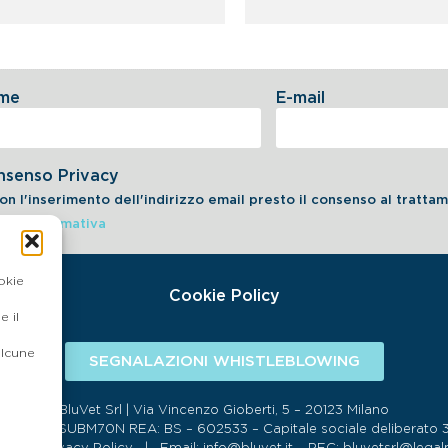
me
E-mail
nsenso Privacy
on l'inserimento dell'indirizzo email presto il consenso al tratt
dell'informativa
okie
Cookie Policy
 il
alcune
SEGNALAZIONI WHISTLEBLOWING
BluVet Srl | Via Vincenzo Gioberti, 5 – 20123 Milano
134 SDI:SUBM70N REA: BS – 602533 – Capitale sociale deliberato 34,