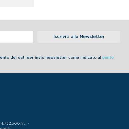
Iscriviti alla Newsletter
amento dei dati per invio newsletter come indicato al
punto
732.500, i.v. –