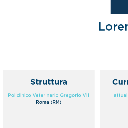
Lore
Struttura
Cur
Policlinico Veterinario Gregorio VII
attua
Roma (RM)