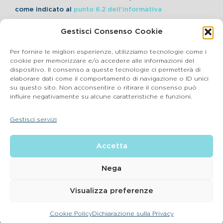
come indicato al
punto 6.2 dell'informativa
Gestisci Consenso Cookie
Iscriviti alla Newsletter
Per fornire le migliori esperienze, utilizziamo tecnologie come i
cookie per memorizzare e/o accedere alle informazioni del
dispositivo. Il consenso a queste tecnologie ci permetterà di
elaborare dati come il comportamento di navigazione o ID unici
Cookie Policy
su questo sito. Non acconsentire o ritirare il consenso può
influire negativamente su alcune caratteristiche e funzioni.
SEGNALAZIONI WHISTLEBLOWING
Gestisci servizi
BluVet Srl | Via Vincenzo Gioberti, 5 – 20123 Milano
Accetta
P.IVA 03864990134 SDI:SUBM70N REA: BS – 602533 – Capitale
sociale deliberato 34,732.500, i.v. –
2022 © |
Privacy Policy
| Email:
info@bluvet.it
– PEC:
Nega
bluvetsrl@legalmail.it
© Bluvet S.p.A.
Visualizza preferenze
CONTATTA LA CLINICA PIÙ VICINA A TE
Cookie Policy
Dichiarazione sulla Privacy