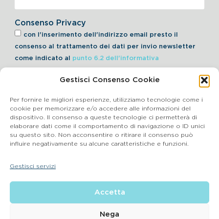
Consenso Privacy
con l'inserimento dell'indirizzo email presto il
consenso al trattamento dei dati per invio newsletter
come indicato al
punto 6.2 dell'informativa
Gestisci Consenso Cookie
Iscriviti alla Newsletter
Per fornire le migliori esperienze, utilizziamo tecnologie come i
cookie per memorizzare e/o accedere alle informazioni del
dispositivo. Il consenso a queste tecnologie ci permetterà di
elaborare dati come il comportamento di navigazione o ID unici
Cookie Policy
su questo sito. Non acconsentire o ritirare il consenso può
influire negativamente su alcune caratteristiche e funzioni.
SEGNALAZIONI WHISTLEBLOWING
Gestisci servizi
BluVet Srl | Via Vincenzo Gioberti, 5 – 20123 Milano
Accetta
P.IVA 03864990134 SDI:SUBM70N REA: BS – 602533 – Capitale
sociale deliberato 34,732.500, i.v. –
2022 © |
Privacy Policy
| Email:
info@bluvet.it
– PEC:
Nega