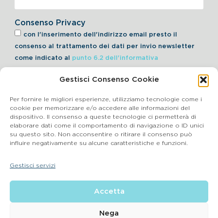
Consenso Privacy
con l'inserimento dell'indirizzo email presto il
consenso al trattamento dei dati per invio newsletter
come indicato al
punto 6.2 dell'informativa
Gestisci Consenso Cookie
Iscriviti alla Newsletter
Per fornire le migliori esperienze, utilizziamo tecnologie come i
cookie per memorizzare e/o accedere alle informazioni del
dispositivo. Il consenso a queste tecnologie ci permetterà di
elaborare dati come il comportamento di navigazione o ID unici
Cookie Policy
su questo sito. Non acconsentire o ritirare il consenso può
influire negativamente su alcune caratteristiche e funzioni.
SEGNALAZIONI WHISTLEBLOWING
Gestisci servizi
BluVet Srl | Via Vincenzo Gioberti, 5 – 20123 Milano
Accetta
P.IVA 03864990134 SDI:SUBM70N REA: BS – 602533 – Capitale
sociale deliberato 34,732.500, i.v. –
2022 © |
Privacy Policy
| Email:
info@bluvet.it
– PEC:
Nega