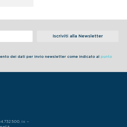
Iscriviti alla Newsletter
amento dei dati per invio newsletter come indicato al
punto
732.500, i.v. –