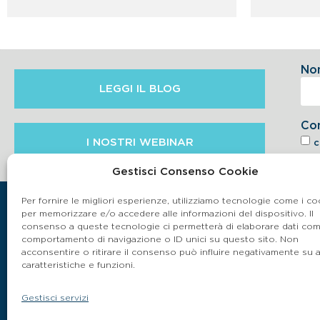
No
LEGGI IL BLOG
Co
I NOSTRI WEBINAR
c
6.2 
Gestisci Consenso Cookie
Per fornire le migliori esperienze, utilizziamo tecnologie come i co
per memorizzare e/o accedere alle informazioni del dispositivo. Il
consenso a queste tecnologie ci permetterà di elaborare dati come
comportamento di navigazione o ID unici su questo sito. Non
acconsentire o ritirare il consenso può influire negativamente su 
caratteristiche e funzioni.
Gestisci servizi
P.IVA 03864990