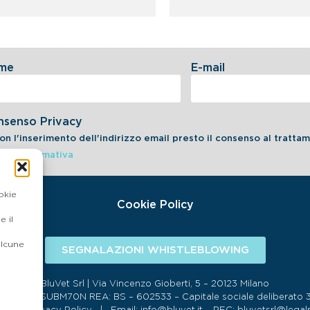
me
E-mail
nsenso Privacy
on l'inserimento dell'indirizzo email presto il consenso al tratt
dell'informativa
okie
Cookie Policy
 il
alcune
SEGNALAZIONI WHISTLEBLOWING
BluVet Srl | Via Vincenzo Gioberti, 5 – 20123 Milano
134 SDI:SUBM70N REA: BS – 602533 – Capitale sociale deliberato 34,