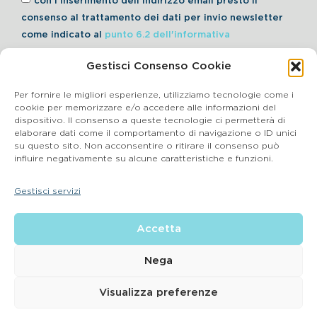
con l'inserimento dell'indirizzo email presto il
consenso al trattamento dei dati per invio newsletter
come indicato al
punto 6.2 dell'informativa
Gestisci Consenso Cookie
Iscriviti alla Newsletter
Per fornire le migliori esperienze, utilizziamo tecnologie come i
cookie per memorizzare e/o accedere alle informazioni del
dispositivo. Il consenso a queste tecnologie ci permetterà di
elaborare dati come il comportamento di navigazione o ID unici
Cookie Policy
su questo sito. Non acconsentire o ritirare il consenso può
influire negativamente su alcune caratteristiche e funzioni.
SEGNALAZIONI WHISTLEBLOWING
Gestisci servizi
BluVet Srl | Via Vincenzo Gioberti, 5 – 20123 Milano
Accetta
P.IVA 03864990134 SDI:SUBM70N REA: BS – 602533 – Capitale
sociale deliberato 34,732.500, i.v. –
2022 © |
Privacy Policy
| Email:
info@bluvet.it
– PEC:
Nega
bluvetsrl@legalmail.it
© Bluvet S.p.A.
Visualizza preferenze