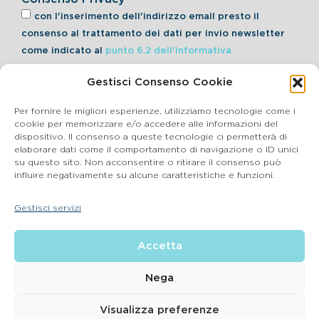
con l'inserimento dell'indirizzo email presto il
consenso al trattamento dei dati per invio newsletter
come indicato al
punto 6.2 dell'informativa
Gestisci Consenso Cookie
Iscriviti alla Newsletter
Per fornire le migliori esperienze, utilizziamo tecnologie come i
cookie per memorizzare e/o accedere alle informazioni del
dispositivo. Il consenso a queste tecnologie ci permetterà di
elaborare dati come il comportamento di navigazione o ID unici
Cookie Policy
su questo sito. Non acconsentire o ritirare il consenso può
influire negativamente su alcune caratteristiche e funzioni.
SEGNALAZIONI WHISTLEBLOWING
Gestisci servizi
BluVet Srl | Via Vincenzo Gioberti, 5 – 20123 Milano
Accetta
P.IVA 03864990134 SDI:SUBM70N REA: BS – 602533 – Capitale
sociale deliberato 34,732.500, i.v. –
2022 © |
Privacy Policy
| Email:
info@bluvet.it
– PEC:
Nega
bluvetsrl@legalmail.it
© Bluvet S.p.A.
Visualizza preferenze