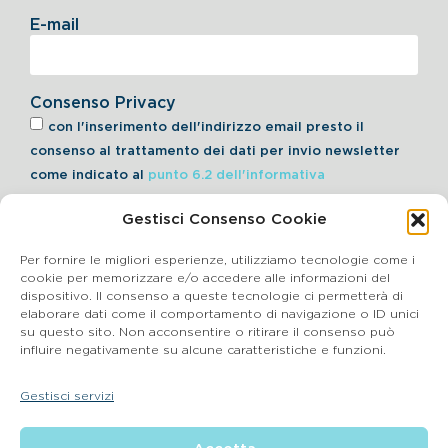
E-mail
Consenso Privacy
con l'inserimento dell'indirizzo email presto il
consenso al trattamento dei dati per invio newsletter
come indicato al
punto 6.2 dell'informativa
Gestisci Consenso Cookie
Iscriviti alla Newsletter
Per fornire le migliori esperienze, utilizziamo tecnologie come i
cookie per memorizzare e/o accedere alle informazioni del
dispositivo. Il consenso a queste tecnologie ci permetterà di
elaborare dati come il comportamento di navigazione o ID unici
Cookie Policy
su questo sito. Non acconsentire o ritirare il consenso può
influire negativamente su alcune caratteristiche e funzioni.
SEGNALAZIONI WHISTLEBLOWING
Gestisci servizi
BluVet Srl | Via Vincenzo Gioberti, 5 – 20123 Milano