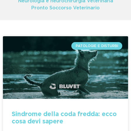
Neurologia e neurochirurgia Veterinaria
Pronto Soccorso Veterinario
PATOLOGIE E DISTURBI
Sindrome della coda fredda: ecco
cosa devi sapere