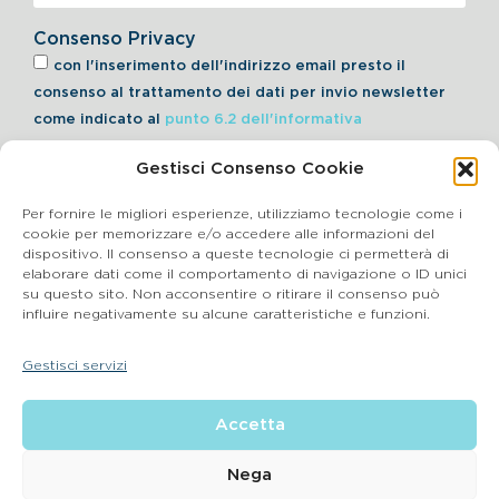
Consenso Privacy
con l'inserimento dell'indirizzo email presto il
consenso al trattamento dei dati per invio newsletter
come indicato al
punto 6.2 dell'informativa
Gestisci Consenso Cookie
Iscriviti alla Newsletter
Per fornire le migliori esperienze, utilizziamo tecnologie come i
cookie per memorizzare e/o accedere alle informazioni del
dispositivo. Il consenso a queste tecnologie ci permetterà di
elaborare dati come il comportamento di navigazione o ID unici
Cookie Policy
su questo sito. Non acconsentire o ritirare il consenso può
influire negativamente su alcune caratteristiche e funzioni.
SEGNALAZIONI WHISTLEBLOWING
Gestisci servizi
BluVet Srl | Via Vincenzo Gioberti, 5 – 20123 Milano
Accetta
P.IVA 03864990134 SDI:SUBM70N REA: BS – 602533 – Capitale
sociale deliberato 34,732.500, i.v. –
2022 © |
Privacy Policy
| Email:
info@bluvet.it
– PEC:
Nega
bluvetsrl@legalmail.it