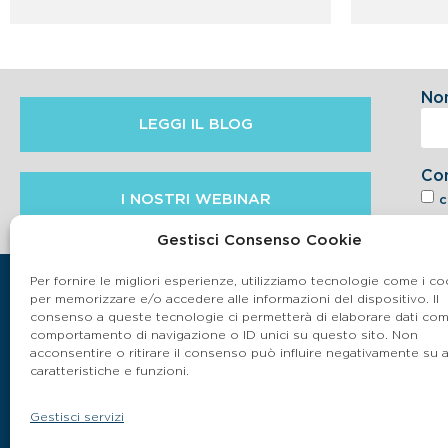
No
LEGGI IL BLOG
Co
I NOSTRI WEBINAR
c
6.2 
Gestisci Consenso Cookie
Per fornire le migliori esperienze, utilizziamo tecnologie come i co
per memorizzare e/o accedere alle informazioni del dispositivo. Il
consenso a queste tecnologie ci permetterà di elaborare dati come
comportamento di navigazione o ID unici su questo sito. Non
acconsentire o ritirare il consenso può influire negativamente su 
caratteristiche e funzioni.
Gestisci servizi
P.IVA 03864990