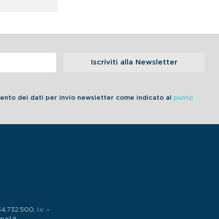
Iscriviti alla Newsletter
amento dei dati per invio newsletter come indicato al
punto
732.500, i.v. –