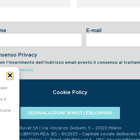
me
E-mail
nsenso Privacy
on l'inserimento dell'indirizzo email presto il consenso al tratt
dell'informativa
okie
Cookie Policy
 il
alcune
SEGNALAZIONI WHISTLEBLOWING
BluVet Srl | Via Vincenzo Gioberti, 5 – 20123 Milano
134 SDI:SUBM70N REA: BS – 602533 – Capitale sociale deliberato 34,