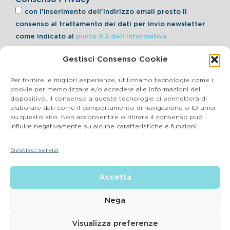
con l'inserimento dell'indirizzo email presto il
consenso al trattamento dei dati per invio newsletter
come indicato al
punto 6.2 dell'informativa
Gestisci Consenso Cookie
Iscriviti alla Newsletter
Per fornire le migliori esperienze, utilizziamo tecnologie come i
cookie per memorizzare e/o accedere alle informazioni del
dispositivo. Il consenso a queste tecnologie ci permetterà di
elaborare dati come il comportamento di navigazione o ID unici
Cookie Policy
su questo sito. Non acconsentire o ritirare il consenso può
influire negativamente su alcune caratteristiche e funzioni.
SEGNALAZIONI WHISTLEBLOWING
Gestisci servizi
BluVet Srl | Via Vincenzo Gioberti, 5 – 20123 Milano
Accetta
P.IVA 03864990134 SDI:SUBM70N REA: BS – 602533 – Capitale
sociale deliberato 34,732.500, i.v. –
2022 © |
Privacy Policy
| Email:
info@bluvet.it
– PEC:
Nega
bluvetsrl@legalmail.it
© Bluvet S.p.A.
Visualizza preferenze