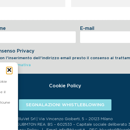
me
E-mail
nsenso Privacy
on l'inserimento dell'indirizzo email presto il consenso al tratt
dell'informativa
okie
Cookie Policy
 il
alcune
SEGNALAZIONI WHISTLEBLOWING
BluVet Srl | Via Vincenzo Gioberti, 5 – 20123 Milano
134 SDI:SUBM70N REA: BS – 602533 – Capitale sociale deliberato 34,