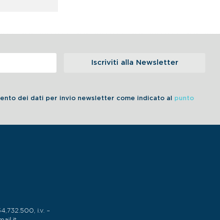
Iscriviti alla Newsletter
amento dei dati per invio newsletter come indicato al
punto
732.500, i.v. –