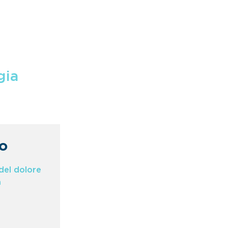
gia
o
del dolore
a