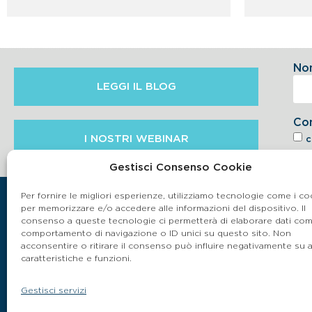
No
LEGGI IL BLOG
Co
I NOSTRI WEBINAR
c
6.2 
Gestisci Consenso Cookie
Per fornire le migliori esperienze, utilizziamo tecnologie come i co
per memorizzare e/o accedere alle informazioni del dispositivo. Il
consenso a queste tecnologie ci permetterà di elaborare dati come
comportamento di navigazione o ID unici su questo sito. Non
acconsentire o ritirare il consenso può influire negativamente su 
caratteristiche e funzioni.
Gestisci servizi
P.IVA 03864990