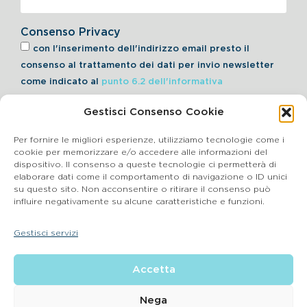
Consenso Privacy
con l'inserimento dell'indirizzo email presto il
consenso al trattamento dei dati per invio newsletter
come indicato al
punto 6.2 dell'informativa
Gestisci Consenso Cookie
Iscriviti alla Newsletter
Per fornire le migliori esperienze, utilizziamo tecnologie come i
cookie per memorizzare e/o accedere alle informazioni del
dispositivo. Il consenso a queste tecnologie ci permetterà di
elaborare dati come il comportamento di navigazione o ID unici
Cookie Policy
su questo sito. Non acconsentire o ritirare il consenso può
influire negativamente su alcune caratteristiche e funzioni.
SEGNALAZIONI WHISTLEBLOWING
Gestisci servizi
BluVet Srl | Via Vincenzo Gioberti, 5 – 20123 Milano
Accetta
P.IVA 03864990134 SDI:SUBM70N REA: BS – 602533 – Capitale
sociale deliberato 34,732.500, i.v. –
2022 © |
Privacy Policy
| Email:
info@bluvet.it
– PEC:
Nega