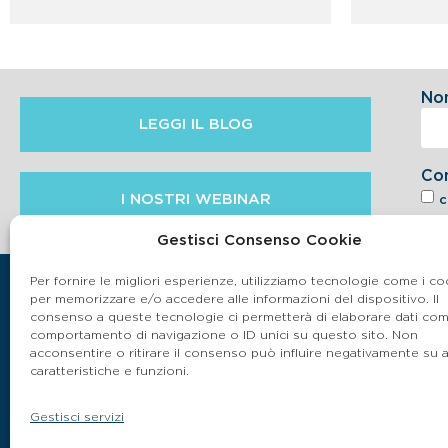
No
LEGGI IL BLOG
Co
I NOSTRI WEBINAR
c
6.2 
Gestisci Consenso Cookie
Per fornire le migliori esperienze, utilizziamo tecnologie come i co
per memorizzare e/o accedere alle informazioni del dispositivo. Il
consenso a queste tecnologie ci permetterà di elaborare dati come
comportamento di navigazione o ID unici su questo sito. Non
acconsentire o ritirare il consenso può influire negativamente su 
caratteristiche e funzioni.
Gestisci servizi
P.IVA 03864990