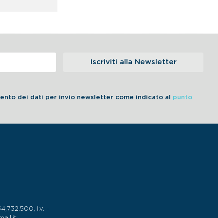
Iscriviti alla Newsletter
amento dei dati per invio newsletter come indicato al
punto
732.500, i.v. –