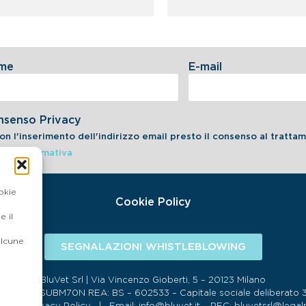
me
E-mail
nsenso Privacy
on l'inserimento dell'indirizzo email presto il consenso al tratt
dell'informativa
okie
Cookie Policy
 il
alcune
SEGNALAZIONI WHISTLEBLOWING
BluVet Srl | Via Vincenzo Gioberti, 5 – 20123 Milano
134 SDI:SUBM70N REA: BS – 602533 – Capitale sociale deliberato 34,